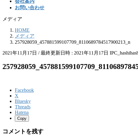
会社案内
お問い合わせ
メディア
HOME
メディア
257928059_457881599107709_8110689784517900213_n
2021年11月17日
/ 最終更新日時 :
2021年11月17日
IPC_hashihash
257928059_457881599107709_8110689784
Facebook
X
Bluesky
Threads
Hatena
Copy
コメントを残す