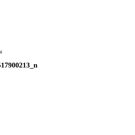
i
517900213_n