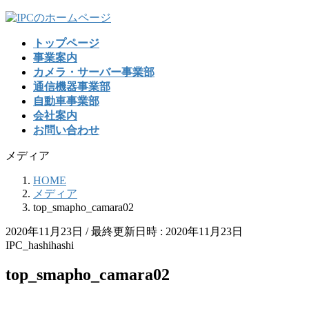
コ
ナ
ン
ビ
トップページ
テ
ゲ
事業案内
ン
ー
カメラ・サーバー事業部
ツ
シ
通信機器事業部
へ
ョ
自動車事業部
ス
ン
会社案内
キ
に
お問い合わせ
ッ
移
プ
動
メディア
HOME
メディア
top_smapho_camara02
2020年11月23日
/ 最終更新日時 :
2020年11月23日
IPC_hashihashi
top_smapho_camara02